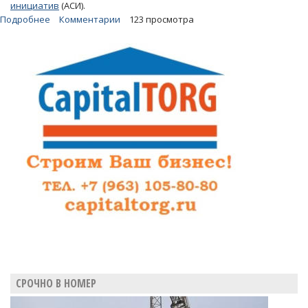
инициатив
(АСИ).
Подробнее
о
Комментарии
123 просмотра
Область
не
вошла
в
топ
20
самых
привлекательных
для
инвесторов
регионов
СРОЧНО В НОМЕР