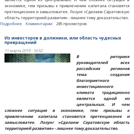
экономике, тем призывы к привлечению капитала становятся
претенциознее и замысловатее. Лозунг «Сделаем Саратовскую
область территорией развития» - лишнее тому доказательство.
Подробнее
о
Комментарии
285 просмотров
Статья.
Отдавшего
Из инвесторов в должники, или область чудесных
участок
превращений
под
11 марта 2019 - 16:52
возведение
В риторике
жилья
руководителей всех
инвестора
российских регионов
превращают
тема создания
в
благоприятного
должника
инвестиционного
климата традиционно
является одной из
центральных. И чем
сложнее ситуация в экономике, тем призывы к
привлечению капитала становятся претенциознее и
замысловатее. Лозунг «Сделаем Саратовскую область
территорией развития» - лишнее тому доказательство.