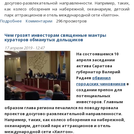
досугово-развлекательной направленности. Например, таких,
как колесо обозрения на набережной, океанариум, детский
парк аттракционов и отель международной сети «Хилтон».
Подробнее
о
Комментарии
296 просмотров
Статьи.
Как
Чем грозят инвесторам священные мантры
в
кураторов обманутых дольщиков
Саратове
17 апреля 2019 - 12:47
ради
На состоявшемся 10
пиара
апреля заседании
на
актива Саратова
дольщиках
губернатор Валерий
поступают
Радаев
обвинил
с
городских чиновников
в
инвесторами
создании препон для
потенциальных
инвесторов. Главным
образом глава региона печалился по поводу провала
проектов досугово-развлекательной направленности.
Например, таких, как колесо обозрения на набережной,
океанариум, детский парк аттракционов и отель
международной сети «Хилтон».