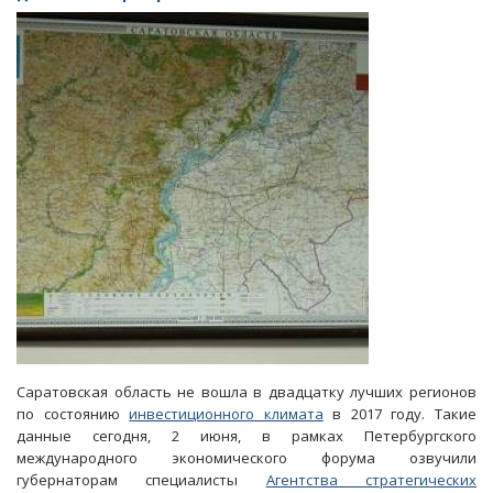
чиновники
пытались
«душить»
инвесторов
регламентами
Саратовская область не вошла в двадцатку лучших регионов
по состоянию
инвестиционного климата
в 2017 году. Такие
данные сегодня, 2 июня, в рамках Петербургского
международного экономического форума озвучили
губернаторам специалисты
Агентства стратегических