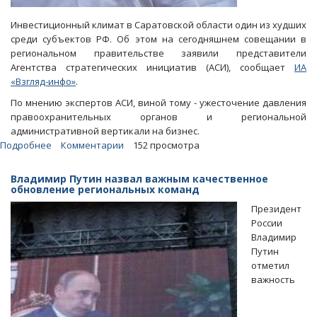
Инвестиционный климат в Саратовской области один из худших
среди субъектов РФ. Об этом на сегодняшнем совещании в
региональном правительстве заявили представители
Агентства стратегических инициатив (АСИ), сообщает
ИА
«Взгляд-инфо»
.
По мнению экспертов АСИ, виной тому - ужесточение давления
правоохранительных органов и региональной
административной вертикали на бизнес.
Подробнее
о
Комментарии
152 просмотра
Саратовских
чиновников
Владимир Путин назвал важным качественное
обвинили
обновление региональных команд
в
Президент
неспособности
России
использовать
Владимир
ресурс
Путин
Володина
отметил
важность