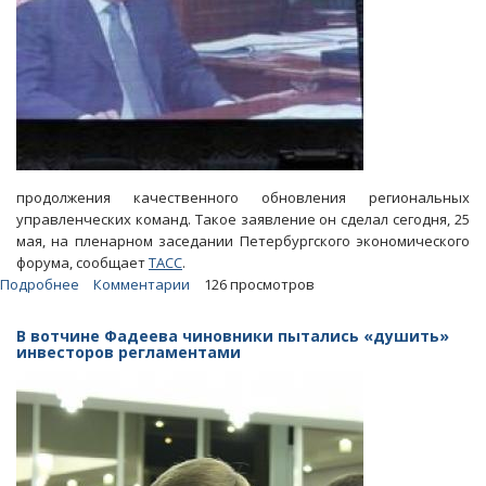
продолжения качественного обновления региональных
управленческих команд. Такое заявление он сделал сегодня, 25
мая, на пленарном заседании Петербургского экономического
форума, сообщает
ТАСС
.
Подробнее
о
Комментарии
126 просмотров
Владимир
Путин
В вотчине Фадеева чиновники пытались «душить»
назвал
инвесторов регламентами
важным
качественное
обновление
региональных
команд