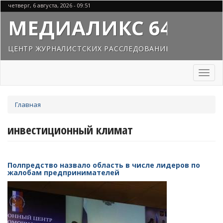
Перейти
четверг, 6 августа, 2026 - 09:51
к
МЕДИАЛИКС 64
основному
содержанию
ЦЕНТР ЖУРНАЛИСТСКИХ РАССЛЕДОВАНИЙ
Toggl
naviga
Вы
Главная
здесь
инвестиционный климат
Полпредство назвало область в числе лидеров по
жалобам предпринимателей