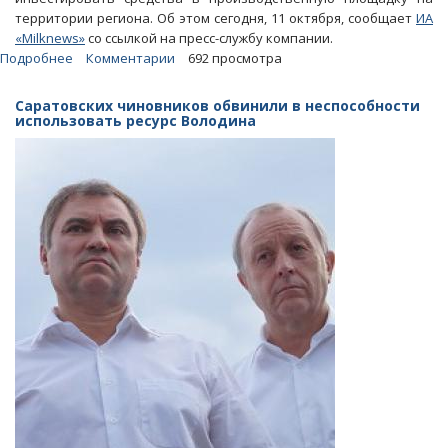
территории региона. Об этом сегодня, 11 октября, сообщает
ИА
«Milknews»
со ссылкой на пресс-службу компании.
Подробнее
о
Комментарии
692 просмотра
Молочный
комбинат
Саратовских чиновников обвинили в неспособности
«сбегает»
использовать ресурс Володина
из
Саратова
из-
за
плохого
инвестклимата