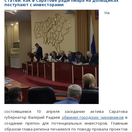
Статьи. Как в Саратове ради пиара на дольщиках
область
поступают с инвесторами
в
На
числе
лидеров
по
жалобам
предпринимателей
состоявшемся 10 апреля заседании актива Саратова
губернатор Валерий Радаев
обвинил городских чиновников
в
создании препон для потенциальных инвесторов. Главным
образом глава региона печалился по поводу провала проектов