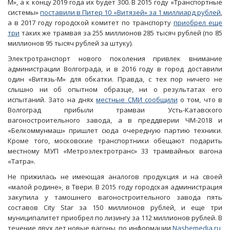
М», а к концу 2019 года их будет 300. В 2015 году «Транспортные
системы»
поставили в Питер 10 «Витязей» за 1 миллиард рублей
,
а в 2017 году городской комитет по транспорту
приобрел еще
три
таких же трамвая за 255 миллионов 285 тысяч рублей (по 85
миллионов 95 тысяч рублей за штуку).
Электротранспорт нового поколения привлек внимание
администрации Волгограда, и в 2016 году в город доставили
один «Витязь-М» для обкатки. Правда, с тех пор ничего не
слышно ни об опытном образце, ни о результатах его
испытаний. Зато на днях
местные СМИ сообщили
о том, что в
Волгоград прибыли трамваи Усть-Катавского
вагоностроительного завода, а в преддверии ЧМ-2018 и
«Белкоммунмаш» пришлет сюда очередную партию техники.
Кроме того, московские транспортники обещают подарить
местному МУП «Метроэлектротранс» 33 трамвайных вагона
«Татра».
Не прижилась не имеющая аналогов продукция и на своей
«малой родине», в Твери. В 2015 году городская администрация
закупила у тамошнего вагоностроительного завода пять
составов City Star за 150 миллионов рублей, и еще три
муниципалитет приобрел по лизингу за 112 миллионов рублей. В
течение двух лет новые вагоны, по информации
Nashemedia.ru
,