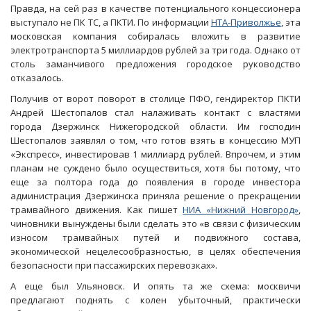
Правда, на сей раз в качестве потенциального концессионера
выступало не ПК ТС, а ПКТИ. По информации
НТА-Приволжье
, эта
московская компания собиралась вложить в развитие
электротранспорта 5 миллиардов рублей за три года. Однако от
столь заманчивого предложения городское руководство
отказалось.
Получив от ворот поворот в столице ПФО, гендиректор ПКТИ
Андрей Шестопалов стал налаживать контакт с властями
города Дзержинск Нижегородской области. Им господин
Шестопалов заявлял о том, что готов взять в концессию МУП
«Экспресс», инвестировав 1 миллиард рублей. Впрочем, и этим
планам не суждено было осуществиться, хотя бы потому, что
еще за полтора года до появления в городе инвестора
администрация Дзержинска приняла решение о прекращении
трамвайного движения. Как пишет
НИА «Нижний Новгород»
,
чиновники вынуждены были сделать это «в связи с физическим
износом трамвайных путей и подвижного состава,
экономической нецелесообразностью, в целях обеспечения
безопасности при пассажирских перевозках».
А еще был Ульяновск. И опять та же схема: москвичи
предлагают поднять с колен убыточный, практически