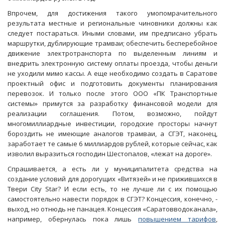
Впрочем, для достижения такого умопомрачительного
результата местные и региональные чиновники должны как
следует постараться. Иными словами, им предписано убрать
маршрутки, дублирующие трамваи; обеспечить бесперебойное
движение электротранспорта по выделенным линиям и
внедрить электронную систему оплаты проезда, чтобы деньги
не уходили мимо кассы. А еще необходимо создать в Саратове
проектный офис и подготовить документы планирования
перевозок. И только после этого ООО «ПК Транспортные
системы» примутся за разработку финансовой модели для
реализации соглашения. Потом, возможно, пойдут
многомиллиардные инвестиции, городские просторы начнут
бороздить не имеющие аналогов трамваи, а СГЭТ, наконец,
заработает те самые 6 миллиардов рублей, которые сейчас, как
изволил выразиться господин Шестопалов, «лежат на дороге».
Спрашивается, а есть ли у муниципалитета средства на
создание условий для дорогущих «Витязей» и не прижившихся в
Твери City Star? И если есть, то не лучше ли с их помощью
самостоятельно навести порядок в СГЭТ? Концессия, конечно, -
выход, но отнюдь не панацея. Концессия «Саратовводоканала»,
например, обернулась пока лишь
повышением тарифов
,