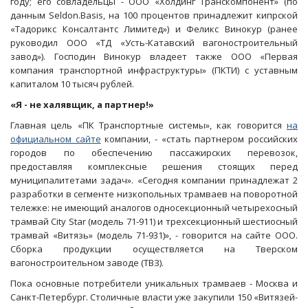
году; его совладельцы - ООО «Холдинг Транскомпонент» (по
данным Seldon.Basis, на 100 процентов принадлежит кипрской
«Тадорикс Консалтантс Лимитед») и Феликс Винокур (ранее
руководил ООО «ТД «Усть-Катавский вагоностроительный
завод»). Господин Винокур владеет также ООО «Первая
компания транспортной инфраструктуры» (ПКТИ) с уставным
капиталом 10 тысяч рублей.
«Я - не халявщик, а партнер!»
Главная цель «ПК Транспортные системы», как говорится
на
официальном сайте
компании, - «стать партнером российских
городов по обеспечению пассажирских перевозок,
предоставляя комплексные решения стоящих перед
муниципалитетами задач». «Сегодня компании принадлежат 2
разработки в сегменте низкопольных трамваев на поворотной
тележке: не имеющий аналогов односекционный четырехосный
трамвай City Star (модель 71-911) и трехсекционный шестиосный
трамвай «Витязь» (модель 71-931)», - говорится на сайте ООО.
Сборка продукции осуществляется на Тверском
вагоностроительном заводе (ТВЗ).
Пока основные потребители уникальных трамваев - Москва и
Санкт-Петербург. Столичные власти уже закупили 150 «Витязей-