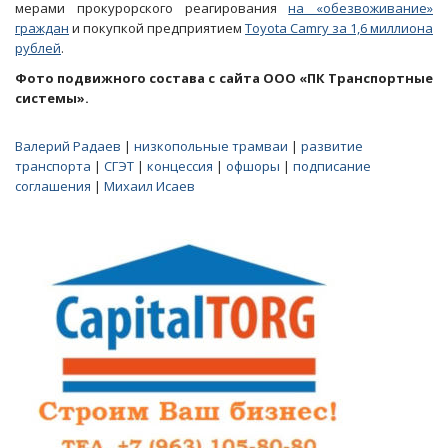
мерами прокурорского реагирования
на «обезвоживание»
граждан
и покупкой предприятием
Toyota Camry за 1,6 миллиона
рублей
.
Фото подвижного состава с сайта ООО «ПК Транспортные
системы».
Валерий Радаев
|
низкопольные трамваи
|
развитие
транспорта
|
СГЭТ
|
концессия
|
офшоры
|
подписание
соглашения
|
Михаил Исаев