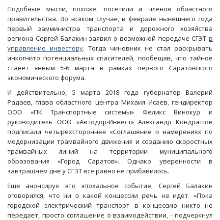
Подобные мысли, похоже, посетили и членов областного
правительства. Во всяком случае, в феврале нынешнего года
первый замминистра транспорта и дорожного хозяйства
региона Сергей Балакин заявил о возможной передаче СГЭТ
в
управление инвестору
. Тогда чиновник не стал раскрывать
инкогнито потенциальных спасителей, пообещав, что тайное
станет явным 5-6 марта в рамках первого Саратовского
экономического форума.
И действительно, 5 марта 2018 года губернатор Валерий
Радаев, глава областного центра Михаил Исаев, гендиректор
ООО «ПК Транспортные системы» Феликс Винокур и
руководитель ООО «Автодор-Инвест» Александр Кондрашов
подписали четырехстороннее «Соглашение о намерениях по
модернизации трамвайного движения и созданию скоростных
трамвайных линий на территории муниципального
образования «Город Саратов». Однако уверенности в
завтрашнем дне у СГЭТ все равно не прибавилось.
Еще анонсируя это эпохальное событие, Сергей Балакин
оговорился, что ни о какой концессии речь не идет. «Пока
городской электрический транспорт в концессию никто не
передает, просто соглашение о взаимодействии, - подчеркнул