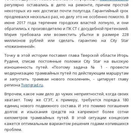
регулярно оставались в депо на ремонте, причем простой
некоторых из них достигал почти полугода. Гарантийный срок
продлевался несколько раз, но делу это не особенно помогло. В
июне 2017 года терпение городских властей лопнуло, и они
обратились к производителю и ПК СТ с досудебной претензией.
Мэрия требовала или возместить убытки в размере 228
миллионов рублей или сделать гарантию на City Star
«пожизненной».
Точку в этой истории поставил глава Тверской области Игорь
Руденя, списав постоянные поломки City Star на высокую
изношенность путей. «Поэтому задача № 1 - провести
модернизацию трамвайных путей по действующим маршрутам
и запустить трамваи нового поколения», - цитирует главу
региона
Tverigrad.ru
.
Впрочем, какое нам дело до чужих неприятностей, когда своих
хватает. Тому же СГЭТ, к примеру, требуется порядка 180
единиц нового подвижного состава. И это помимо погашения
долгов и изыскания средств на капремонт более сотни
километров трамвайных путей. В этой ситуации концессия
кажется оптимальным вариантом решения годами копившихся
проблем.