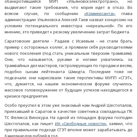
обанкротившийся МУП «Ульяновскэлектротранс», но
выдвигают такие требования, что мэрия идет в отказ. Во
всяком случае, по сообщению
«Коммерсанта»
, глава
администрации Ульяновска Алексей Гаев назвал концессию на
условиях потенциального инвестора «нереальной». По его
мнению, это приведет к резкому увеличению затрат бюджета.
Саратовские деятели - Радаев с Исаевым - не стали брать
пример с осторожных коллег, а проявили себя руководителями
нового поколения (под стать уникальным тверским трамваям).
Они, что называется, руками и ногами ухватились за
трамвайных дел мастеров, гастролирующих по городам и весям,
подобно сынам лейтенанта Шмидта. Последние тоже не
подкачали: они нарисовали такие перспективы МУПП «СГЭТ»,
что, думается, на нашем экономическом форуме случилось
массовое головокружение от будущих успехов находящегося в
кризисе предприятия.
Особо преуспел в этом уже знакомый нам Андрей Шестопалов,
приехавший в Саратов в качестве советника совладельца ПК
ТС Феликса Винокура. На одной из площадок форума господин
Шестопалов, как пишет
ИА «Свободные новости»
, заявил, что
при правильном подходе СГЭТ вполне может зарабатывать до
6 миллиардов рублей в год.