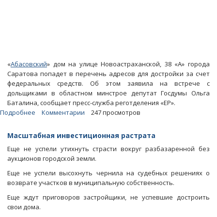
«
Абасовский
» дом на улице Новоастраханской, 38 «А» города
Саратова попадет в перечень адресов для достройки за счет
федеральных средств. Об этом заявила на встрече с
дольщиками в областном минстрое депутат Госдумы Ольга
Баталина, сообщает пресс-служба реготделения «ЕР».
Подробнее
о
Комментарии
247 просмотров
Баталина
обещала
Масштабная инвестиционная растрата
достроить
Еще не успели утихнуть страсти вокруг разбазаренной без
«абасовский»
аукционов городской земли.
дом
силами
Еще не успели высохнуть чернила на судебных решениях о
госкомпании
возврате участков в муниципальную собственность.
Еще ждут приговоров застройщики, не успевшие достроить
свои дома.