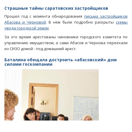
Блоги.
Жена
Страшные тайны саратовских застройщиков
Абасова
Прошел год с момента обнародования
письма застройщиков
поведала
Абасова и Черновой
. В нем были подробно раскрыты
схемы
о
увода городской земли
.
коррумпированных
чиновниках
За это время арестованы чиновники городского комитета по
и
управлению имуществом, а сами Абасов и Чернова переехали
силовиках
из СИЗО домой - под домашний арест.
Баталина обещала достроить «абасовский» дом
силами госкомпании