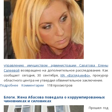
управлению имуществом администрации Саратова Елены
Салеевой
возвращено на дополнительное расследование. Как
сообщает сегодня, 30 сентября,
ИА «Взгляд-инфо»
, прокурор
областного центра не утвердил обвинительное заключение.
Подробнее
о
Комментарии
118 просмотров
Прокуратура
вернула
Блоги. Жена Абасова поведала о коррумпированных
дело
чиновниках и силовиках
Елены
Прошел год
Салеевой