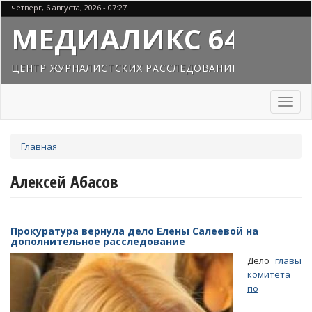
Перейти
четверг, 6 августа, 2026 - 07:27
к
МЕДИАЛИКС 64
основному
содержанию
ЦЕНТР ЖУРНАЛИСТСКИХ РАССЛЕДОВАНИЙ
Toggl
naviga
Вы
Главная
здесь
Алексей Абасов
Прокуратура вернула дело Елены Салеевой на
дополнительное расследование
Дело
главы
комитета
по