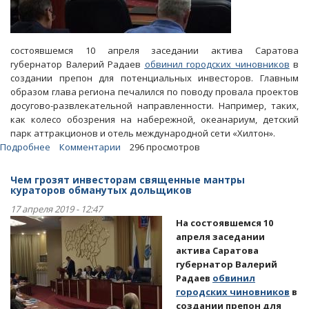
состоявшемся 10 апреля заседании актива Саратова
губернатор Валерий Радаев
обвинил городских чиновников
в
создании препон для потенциальных инвесторов. Главным
образом глава региона печалился по поводу провала проектов
досугово-развлекательной направленности. Например, таких,
как колесо обозрения на набережной, океанариум, детский
парк аттракционов и отель международной сети «Хилтон».
Подробнее
о
Комментарии
296 просмотров
Статьи.
Как
Чем грозят инвесторам священные мантры
в
кураторов обманутых дольщиков
Саратове
17 апреля 2019 - 12:47
ради
На состоявшемся 10
пиара
апреля заседании
на
актива Саратова
дольщиках
губернатор Валерий
поступают
Радаев
обвинил
с
городских чиновников
в
инвесторами
создании препон для