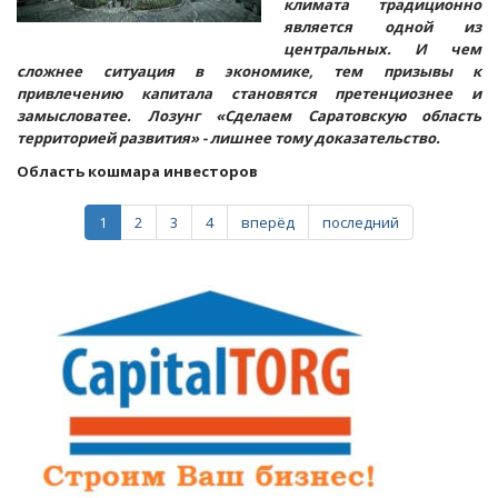
климата традиционно
является одной из
центральных. И чем
сложнее ситуация в экономике, тем призывы к
привлечению капитала становятся претенциознее и
замысловатее. Лозунг «Сделаем Саратовскую область
территорией развития» - лишнее тому доказательство.
Область кошмара инвесторов
1
2
3
4
вперёд
последний