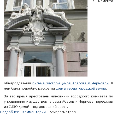
с момента
на
дополнительное
расследование
обнародования
письма застройщиков Абасова и Черновой
. В
нем были подробно раскрыты
схемы увода городской земли
.
За это время арестованы чиновники городского комитета по
управлению имуществом, а сами Абасов и Чернова переехали
из СИЗО домой - под домашний арест.
Подробнее
о
Комментарии
726 просмотров