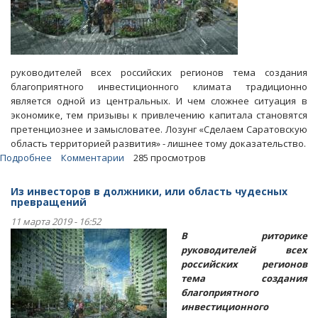
руководителей всех российских регионов тема создания
благоприятного инвестиционного климата традиционно
является одной из центральных. И чем сложнее ситуация в
экономике, тем призывы к привлечению капитала становятся
претенциознее и замысловатее. Лозунг «Сделаем Саратовскую
область территорией развития» - лишнее тому доказательство.
Подробнее
о
Комментарии
285 просмотров
Статья.
Отдавшего
Из инвесторов в должники, или область чудесных
участок
превращений
под
11 марта 2019 - 16:52
возведение
В риторике
жилья
руководителей всех
инвестора
российских регионов
превращают
тема создания
в
благоприятного
должника
инвестиционного