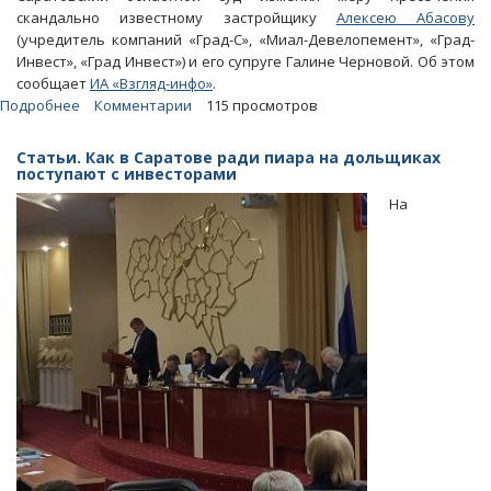
скандально известному застройщику
Алексею Абасову
(учредитель компаний «Град-С», «Миал-Девелопемент», «Град-
Инвест», «Град Инвест») и его супруге Галине Черновой. Об этом
сообщает
ИА «Взгляд-инфо»
.
Подробнее
о
Комментарии
115 просмотров
Облсуд
отпустил
Статьи. Как в Саратове ради пиара на дольщиках
домой
поступают с инвесторами
застройщика
На
Абасова
и
его
супругу