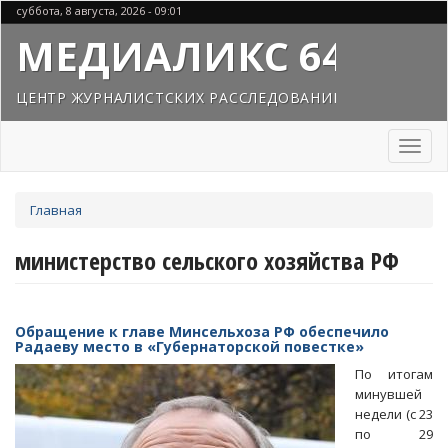
Перейти
суббота, 8 августа, 2026 - 09:01
к
МЕДИАЛИКС 64
основному
содержанию
ЦЕНТР ЖУРНАЛИСТСКИХ РАССЛЕДОВАНИЙ
Toggl
naviga
Вы
Главная
здесь
министерство сельского хозяйства РФ
Обращение к главе Минсельхоза РФ обеспечило
Радаеву место в «Губернаторской повестке»
По итогам
минувшей
недели (с 23
по 29