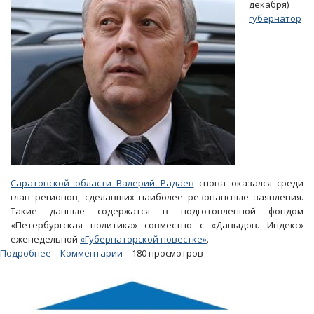
декабря)
губернатор
Саратовской области Валерий Радаев
снова оказался среди
глав регионов, сделавших наиболее резонансные заявления.
Такие данные содержатся в подготовленной фондом
«Петербургская политика» совместно с «Давыдов. Индекс»
еженедельной
«Губернаторской повестке»
.
Подробнее
о
Комментарии
180 просмотров
Обращение
к
главе
Минсельхоза