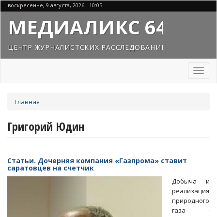
Перейти
воскресенье, 9 августа, 2026 - 10:05
к
МЕДИАЛИКС 64
основному
содержанию
ЦЕНТР ЖУРНАЛИСТСКИХ РАССЛЕДОВАНИЙ
Toggl
naviga
Вы
Главная
здесь
Григорий Юдин
Статьи. Дочерняя компания «Газпрома» ставит
саратовцев на счетчик
Добыча и
реализация
природного
газа -