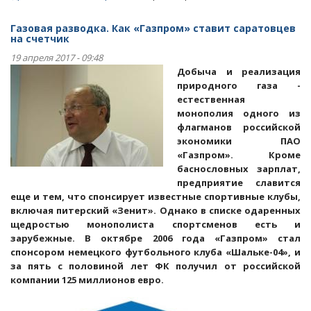
Статьи.
Дочерняя
Газовая разводка. Как «Газпром» ставит саратовцев
компания
на счетчик
«Газпрома»
19 апреля 2017 - 09:48
ставит
Добыча и реализация
саратовцев
природного газа -
на
естественная
счетчик
монополия одного из
флагманов российской
экономики ПАО
«Газпром». Кроме
баснословных зарплат,
предприятие славится
еще и тем, что спонсирует известные спортивные клубы,
включая питерский «Зенит». Однако в списке одаренных
щедростью монополиста спортсменов есть и
зарубежные. В октябре 2006 года «Газпром» стал
спонсором немецкого футбольного клуба «Шальке-04», и
за пять с половиной лет ФК получил от российской
компании 125 миллионов евро.