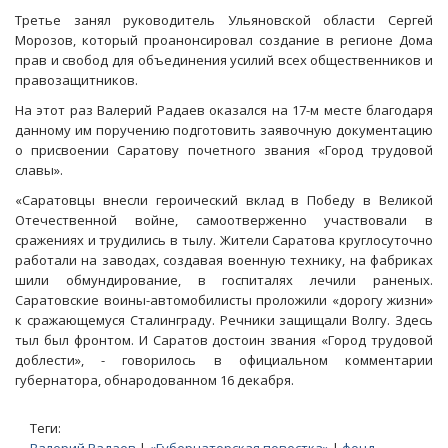
Третье занял руководитель Ульяновской области Сергей
Морозов, который проанонсировал создание в регионе Дома
прав и свобод для объединения усилий всех общественников и
правозащитников.
На этот раз Валерий Радаев оказался на 17-м месте благодаря
данному им поручению подготовить заявочную документацию
о присвоении Саратову почетного звания «Город трудовой
славы».
«Саратовцы внесли героический вклад в Победу в Великой
Отечественной войне, самоотверженно участвовали в
сражениях и трудились в тылу. Жители Саратова круглосуточно
работали на заводах, создавая военную технику, на фабриках
шили обмундирование, в госпиталях лечили раненых.
Саратовские воины-автомобилисты проложили «дорогу жизни»
к сражающемуся Сталинграду. Речники защищали Волгу. Здесь
тыл был фронтом. И Саратов достоин звания «Город трудовой
доблести», - говорилось в официальном комментарии
губернатора, обнародованном 16 декабря.
Теги: