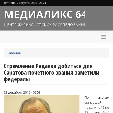
Перейти
пятница, 7 августа, 2026 - 23:21
к
МЕДИАЛИКС 64
основному
содержанию
ЦЕНТР ЖУРНАЛИСТСКИХ РАССЛЕДОВАНИЙ
Toggl
naviga
Вы
Главная
здесь
Стремление Радаева добиться для
Саратова почетного звания заметили
федералы
23 декабря, 2019 - 09:53
По итогам
минувшей
недели (с 16 по
22 декабря)