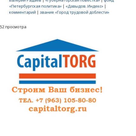
Валерий Радаев
|
«Губернаторская повестка»
|
фонд
«Петербургская политика»
|
«Давыдов. Индекс»
|
комментарий
|
звание «Город трудовой доблести»
52 просмотра