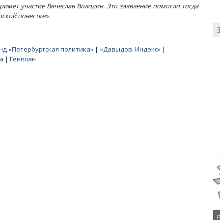
римет участие Вячеслав Володин. Это заявление помогло тогда
рской повестке».
нд «Петербургская политика»
|
«Давыдов. Индекс»
|
а
|
Генплан