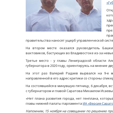
«Гу
Отк
ко
зд
пре
пре
пра
правительства наносят ущерб управленческой систем
На втором месте оказался руководитель Башки
вахтовиков, бастующих во Владивостоке из-за невы
Третье место - у главы Лениградской области А
губернатора в 2020 году, ориентируясь на мнение дв
На этот раз Валерий Радаев вырвался на 9-е м
направленной в его адрес критики со стороны спике
На состоявшейся в минувшую пятницу, 6 декабря, в
с губернатором и главой Саратова Михаилом Исаевы
«Нет плана развития города, нет генплана, котор
главы нижней палаты парламента
ИА «Версия-Сарат
Напомним, 15 ноября на совещании по решению про