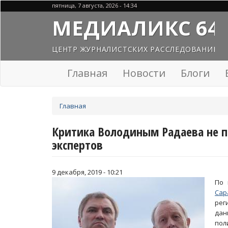
Перейти
пятница, 7 августа, 2026 - 14:34
к
МЕДИАЛИКС 64
основному
содержанию
ЦЕНТР ЖУРНАЛИСТСКИХ РАССЛЕДОВАНИЙ
Главная
Новости
Блоги
Вы
Главная
здесь
Критика Володиным Радаева не 
экспертов
9 декабря, 2019 - 10:21
По 
Сар
рег
дан
пол