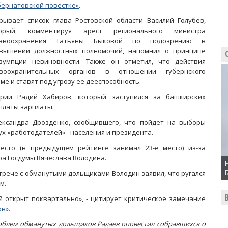
бернаторской повестке»
.
рывает список глава Ростовской области Василий Голубев,
торый, комментируя арест регионального министра
равоохранения Татьяны Быковой по подозрению в
вышении должностных полномочий, напомнил о принципе
зумпции невиновности. Также он отметил, что действия
воохранительных органов в отношении губернского
е и ставят под угрозу ее дееспособность.
рии Радий Хабиров, который заступился за башкирских
платы зарплаты.
лександра Дрозденко, сообщившего, что пойдет на выборы
ух «работодателей» - населения и президента.
есто (в предыдущем рейтинге занимал 23-е место) из-за
ра Госдумы Вячеслава Володина.
стрече с обманутыми дольщиками Володин заявил, что ругался
м.
ый открыт поквартально», - цитирует критическое замечание
ов»
.
блем обманутых дольщиков Радаев оповестил собравшихся о