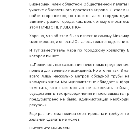
Бизнесмен, член областной Общественной палаты 
участке обновленного проспекта Кирова. О своем 
найти сторонников, но так и остался в гордом оди
администрацию города, как, мол, к этому относите
этом НИЧЕГО НЕ ИЗВЕСТНО».
Хорошо, что об этом было известно самому Михаилу
смонтирован, и он есть! Осталось только подключить 
И тут заместитель мэра по городскому хозяйству 
котором пишет:
«...Появились высказывания некоторых предприним
полива для зеленых насаждений. Но это не так. В н
всего лишь несколько метров обсадной трубы н
коммуникациям. Муниципалитет не обладает информ
отметить, что если монтаж не закончить сейчас
осуществлять техприсоединения и прокладывать тр
предусмотрено не было, администрации необходи
ресурсы».
Еще раз: система полива смонтирована и требует то
желании сделать не может.
В итоге что мы имеем: