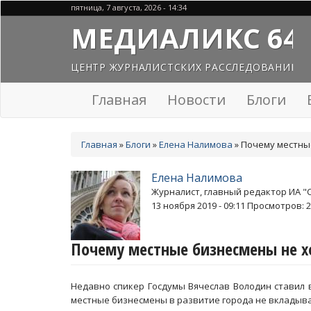
Перейти
пятница, 7 августа, 2026 - 14:34
к
МЕДИАЛИКС 64
основному
содержанию
ЦЕНТР ЖУРНАЛИСТСКИХ РАССЛЕДОВАНИЙ
Главная
Новости
Блоги
Вы
Главная
»
Блоги
»
Елена Налимова
»
Почему местные
здесь
Елена Налимова
Журналист, главный редактор ИА "
13 ноября 2019 - 09:11
Просмотров: 2
Почему местные бизнесмены не х
Недавно спикер Госдумы Вячеслав Володин ставил 
местные бизнесмены в развитие города не вкладыва