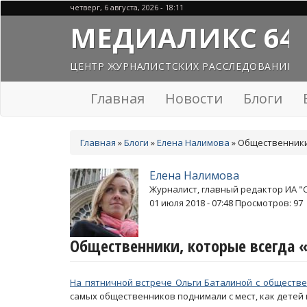
Перейти
четверг, 6 августа, 2026 - 18:11
к
МЕДИАЛИКС 64
основному
содержанию
ЦЕНТР ЖУРНАЛИСТСКИХ РАССЛЕДОВАНИЙ
Главная
Новости
Блоги
Вы
Главная
»
Блоги
»
Елена Налимова
»
Общественники,
здесь
Елена Налимова
Журналист, главный редактор ИА "
01 июля 2018 - 07:48
Просмотров: 97
Общественники, которые всегда 
На пятничной встрече Ольги Баталиной с обществ
самых общественников поднимали с мест, как детей