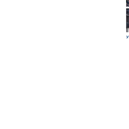
ук убийцы
Митинг против планов Росатома по
У
строительству завода в Горном