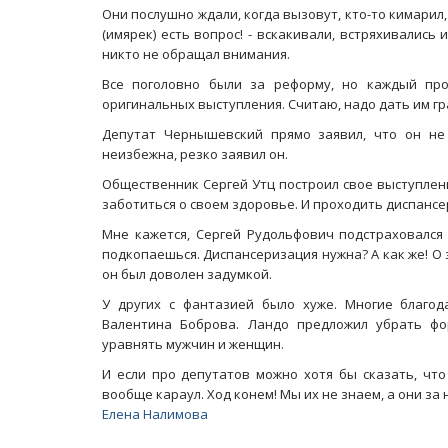
Они послушно ждали, когда вызовут, кто-то кимарил, 
(имярек) есть вопрос! - вскакивали, встряхивались 
никто не обращал внимания.
Все поголовно были за реформу, но каждый про
оригинальных выступления. Считаю, надо дать им г
Депутат Чернышевский прямо заявил, что он не
неизбежна, резко заявил он.
Общественник Сергей Утц построил свое выступлени
заботиться о своем здоровье. И проходить диспанс
Мне кажется, Сергей Рудольфович подстраховался 
подкопаешься. Диспансеризация нужна? А как же! О 
он был доволен задумкой.
У других с фантазией было хуже. Многие благо
Валентина Боброва. Ландо предложил убрать фо
уравнять мужчин и женщин.
И если про депутатов можно хотя бы сказать, что
вообще караул. Ход конем! Мы их не знаем, а они за 
Елена Налимова