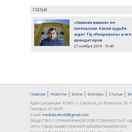
СТАТЬИ
«Зимняя вишня» по-
энгельсски. Какая судьба
ждет ТЦ «Покровскъ» и его
арендаторов
27 ноября 2019 - 15:40
Главная
Новости
Блоги
Блогеры
Статьи
В
Адрес редакции: 410031, г. Саратов, ул. Волжская, 28, э
Телефон: 23-09-97
E-mail:
medialeaks64@gmail.com
ОБЩЕСТВО С ОГРАНИЧЕННОЙ ОТВЕТСТВЕННОСТЬЮ «Ц
ОГРН 1166451064867 ИНН/КПП 6450094190/645001001