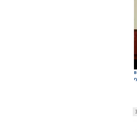
лаган»
На обсуждении проекта завода в Горном едва не
В
случилась потасовка
г