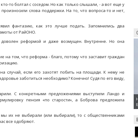
кто-то болтал с соседом. Но как только слышали, - а вот еще у
и произносили слова поддержки. На то, что вопроса-то и нет,
явил фантазию, как это лучше подать. Запомнились два
рамоты от РайОНО.
 доволен реформой и даже возмущен. Внутренне. Но она
е на том, что реформа - благо, потому что заставит граждан
еризацию.
на случай, если его захотят побить на площади. К нему не
здоровье заботиться необходимо? Конечно! Судя по его виду,
дарили. С конкретными предложениями выступили Ландо и
рмулировку пенсия «по старости», а Боброва предложила
 мы их не выбирали (или выбирали), то с общественниками
нас все одобряют.