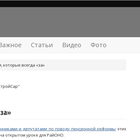
Важное
Статьи
Видео
Фото
 которые всегда «за»
СтройСар"
«за»
енниками и депутатами по поводу пенсионной реформы
этих
 на открытом уроке для РайОНО.