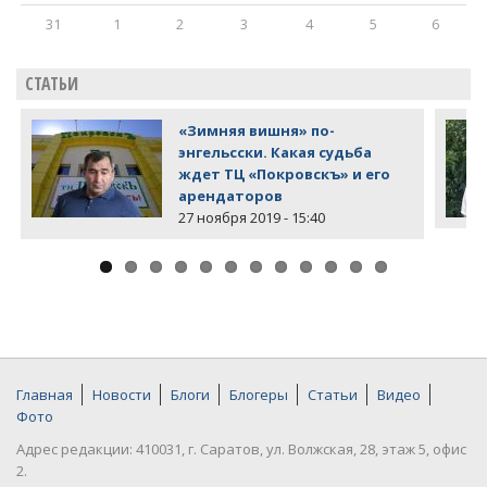
31
1
2
3
4
5
6
СТАТЬИ
«Зимняя вишня» по-
энгельсски. Какая судьба
ждет ТЦ «Покровскъ» и его
арендаторов
27 ноября 2019 - 15:40
Главная
Новости
Блоги
Блогеры
Статьи
Видео
Фото
Адрес редакции: 410031, г. Саратов, ул. Волжская, 28, этаж 5, офис
2.