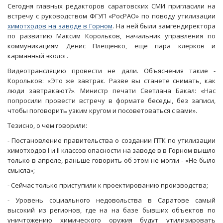
Сегодня главных редакторов саратовских СМИ пригласили на
встречу с руководством ФГУП «РосРАО» по поводу утилизации
химотходов на заводе в Горном
. На ней были замгендиректора
по развитию Максим Корольков, начальник управления по
коммуникациям Денис Плещенко, еще пара клерков и
карманный эколог.
Видеотрансляцию провести не дали. Объяснения такие -
Корольков: «Это же завтрак. Разве вы станете снимать, как
люди завтракают?». Министр печати Светлана Бакал: «Нас
попросили провести встречу в формате беседы, без записи,
чтобы поговорить узким кругом и посоветоваться с вами».
Тезисно, о чем говорили:
- Постановление правительства о создании ПТК по утилизации
химотходов I и II классов опасности на заводе в в Горном вышло
только в апреле, раньше говорить об этом не могли - «Не было
смысла»;
- Сейчас только приступили к проектированию производства;
- Уровень социального недовольства в Саратове самый
высокий из регионов, где на на базе бывших объектов по
уничтожению химического оружия будут утилизировать