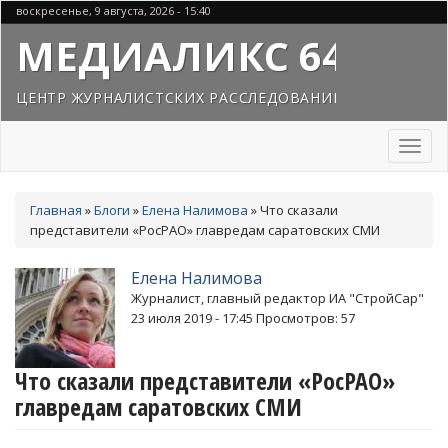
Перейти
воскресенье, 9 августа, 2026 - 15:40
к
МЕДИАЛИКС 64
основному
содержанию
ЦЕНТР ЖУРНАЛИСТСКИХ РАССЛЕДОВАНИЙ
Toggl
naviga
Вы
Главная
»
Блоги
»
Елена Налимова
»
Что сказали
здесь
представители «РосРАО» главредам саратовских СМИ
Елена Налимова
Журналист, главный редактор ИА "СтройСар"
23 июля 2019 - 17:45
Просмотров: 57
Что сказали представители «РосРАО»
главредам саратовских СМИ