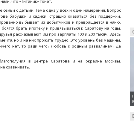
яли, что «Титаник» тонет.
 семьи с детьми. Тема одна у всех и одни намерения. Вопрос
тове бабушки и садики, страшно оказаться без поддержки.
тированно выбывает из добытчиков и превращается в няню.
 боятся брать ипотеку и привязываться к Саратову на годы.
друзья рассказывают им про зарплаты 100 и 200 тысяч. Здесь
- мечта, но и на них прожить трудно. Это уровень без машины,
 ничего нет, то ради чего? Любовь к родным развалинам? Да
 благополучия в центре Саратова и на окраине Москвы.
 не сравнивать.