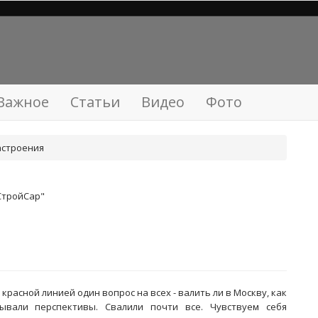
Важное
Статьи
Видео
Фото
строения
СтройСар"
3
 красной линией один вопрос на всех - валить ли в Москву, как
дывали перспективы. Свалили почти все. Чувствуем себя