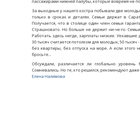
пассажирами нижней палубы, которые вовремя не пон
За выходные у нашего костра побывали две молодые
только в сроках и деталях. Семьи держат в Сара
Получается, что в столице один член семьи гаран
Страшновато. Но больше не держит ни-че-го. Семьи
Работать здесь негде, зарплаты низкие. Уехавшие 
30 тысяч считается потолком для молодых, 50 тысяч 
без квартиры, без отпуска на море. А если этого
бросьте...
Обсуждали, различается ли глобально уровень
Сомневались. Но те, кто решился, рекомендуют даже
Елена Налимова