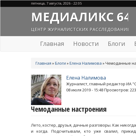
Перейти
пятница, 7 августа, 2026 - 22:05
к
МЕДИАЛИКС 64
основному
содержанию
ЦЕНТР ЖУРНАЛИСТСКИХ РАССЛЕДОВАНИЙ
Главная
Новости
Блоги
Вы
Главная
»
Блоги
»
Елена Налимова
»
Чемоданные на
здесь
Елена Налимова
Журналист, главный редактор ИА "
08 июля 2019 - 15:48
Просмотров: 22
Чемоданные настроения
Лето, костер, друзья, дачные разговоры. Как никогда
и когда. Подсчитывали, кто уже свалил, прики