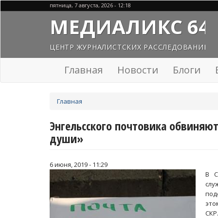
Перейти
пятница, 7 августа, 2026 - 12:18
к
МЕДИАЛИКС 64
основному
содержанию
ЦЕНТР ЖУРНАЛИСТСКИХ РАССЛЕДОВАНИЙ
Главная
Новости
Блоги
Вы
Главная
здесь
Энгельсского почтовика обвиняют
души»
6 июня, 2019 - 11:29
В С
слу
под
это
СКР