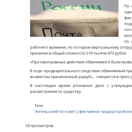
По 
одн
фик
под
поч
вос
по 
рабочего времени, по которым виртуальному сотруд
присвоил в общей сложности 374 тысячи 873 рубля.
«Противоправные действия обвиняемого были выявл
В ходе предварительного следствия обвиняемый пр
возместил причиненный ущерб», - говорится в пресс-
В настоящее время уголовное дело с утвержде
рассмотрения по существу.
Теги:
Энгельсский почтамт
|
фиктивное трудоустройств
56 просмотров