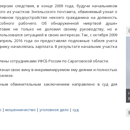
версии следствия, в конце 2009 года, будучи начальником
ого из участков Энгельсского почтамта, обвиняемый узнал о
тивном трудоустройстве некоего гражданина на должность
собного рабочего. Об обнаруженной «мертвой душе»
товик не только не доложил своему руководству, но и
пользовался ситуацией в своих интересах. Так, с октября 2009
апрель 2016 года он предоставлял подложные табеля учета
нику начислялась зарплата. В результате начальник участка
ены сотрудниками УФСБ России по Саратовской области.
изнал свою вину в инкриминируемом ему деянии и полностью
релизе.
нным обвинительным заключением направлено в суд для
о
|
мошенничество
|
уголовное дело
|
суд